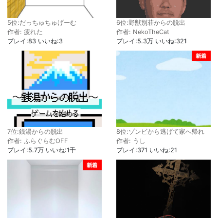
6位:野獣別荘からの脱出
5位:だっちゅちゅげーむ
作者: NekoTheCat
作者: 疲れた
プレイ:5.3万 いいね:321
プレイ:83 いいね:3
7位:銭湯からの脱出
8位:ゾンビから逃げて家へ帰れ
作者: ふらぐらむOFF
作者: うし
プレイ:5.7万 いいね:1千
プレイ:371 いいね:21