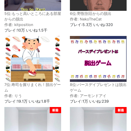
5位:もっと高いところにある部屋
6位:野獣別荘からの脱出
からの脱出
作者: NekoTheCat
作者: kitposition
プレイ:5.3万 いいね:320
プレイ:10万 いいね:1.5千
7位:寿司を握りまくれ！脱出ゲー
8位:バースデイプレゼントは脱出
ム
ゲーム
作者: りう
作者: アーモンドアイ
プレイ:19.1万 いいね:1.8千
プレイ:1万 いいね:239