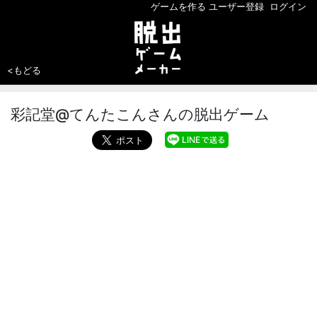
ゲームを作る
ユーザー登録
ログイン
<もどる
彩記堂@てんたこんさんの脱出ゲーム