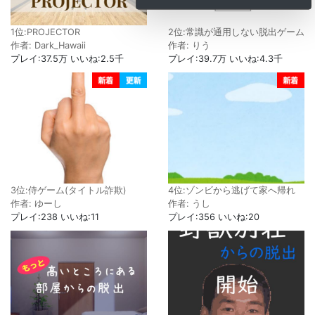
1位:PROJECTOR
2位:常識が通用しない脱出ゲーム
作者: Dark_Hawaii
作者: りう
プレイ:37.5万 いいね:2.5千
プレイ:39.7万 いいね:4.3千
3位:侍ゲーム(タイトル詐欺)
4位:ゾンビから逃げて家へ帰れ
作者: ゆーし
作者: うし
プレイ:238 いいね:11
プレイ:356 いいね:20