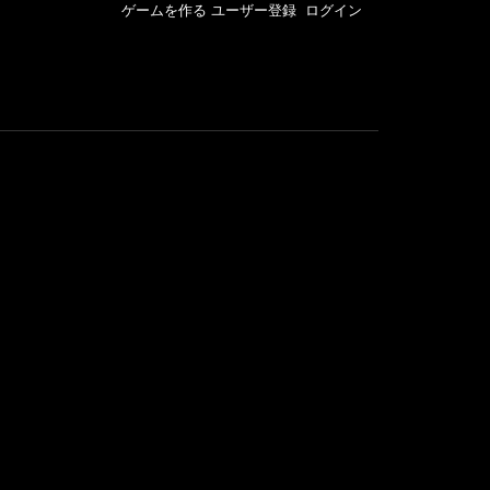
ゲームを作る
ユーザー登録
ログイン