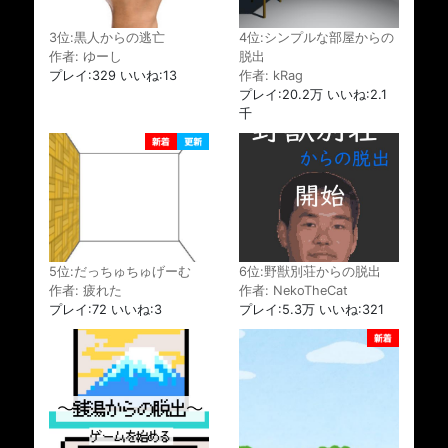
4位:シンプルな部屋からの
3位:黒人からの逃亡
脱出
作者: ゆーし
作者: kRag
プレイ:329 いいね:13
プレイ:20.2万 いいね:2.1
千
6位:野獣別荘からの脱出
5位:だっちゅちゅげーむ
作者: NekoTheCat
作者: 疲れた
プレイ:5.3万 いいね:321
プレイ:72 いいね:3