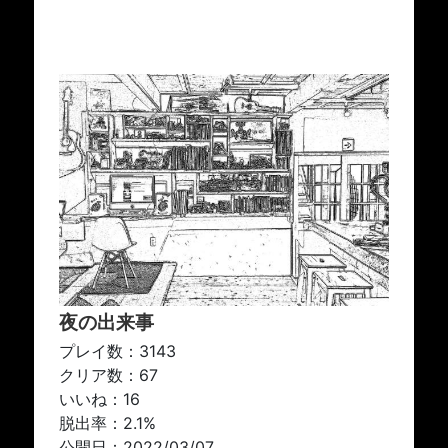
夜の出来事
プレイ数：3143
クリア数：67
いいね：16
脱出率：2.1%
公開日：2022/03/07