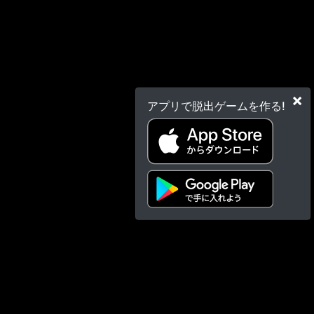
×
アプリで脱出ゲームを作る!