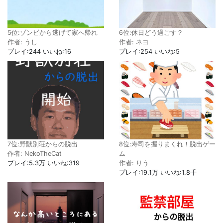
5位:ゾンビから逃げて家へ帰れ
6位:休日どう過ごす？
作者: うし
作者: ネヨ
プレイ:244 いいね:16
プレイ:254 いいね:5
7位:野獣別荘からの脱出
8位:寿司を握りまくれ！脱出ゲー
作者: NekoTheCat
ム
プレイ:5.3万 いいね:319
作者: りう
プレイ:19.1万 いいね:1.8千