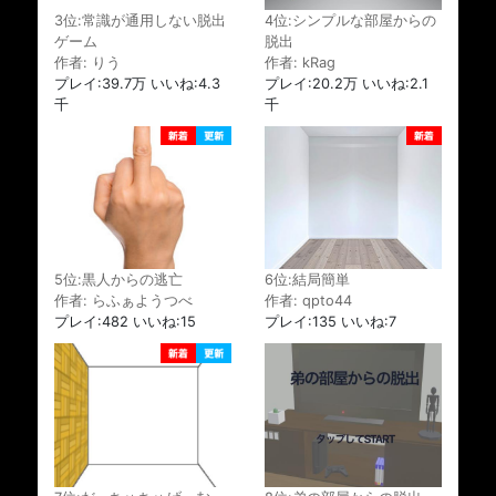
3位:常識が通用しない脱出
4位:シンプルな部屋からの
ゲーム
脱出
作者: りう
作者: kRag
プレイ:39.7万 いいね:4.3
プレイ:20.2万 いいね:2.1
千
千
5位:黒人からの逃亡
6位:結局簡単
作者: らふぁようつべ
作者: qpto44
プレイ:482 いいね:15
プレイ:135 いいね:7