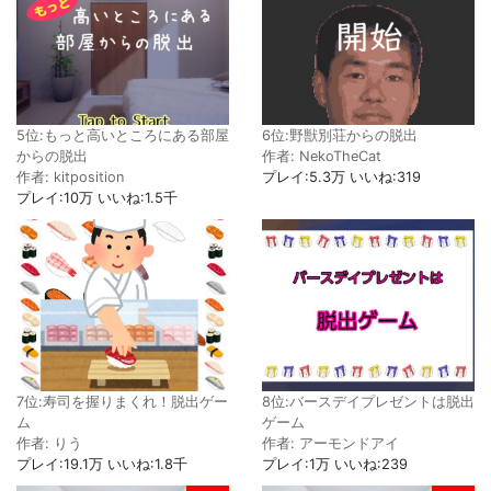
5位:もっと高いところにある部屋
6位:野獣別荘からの脱出
からの脱出
作者: NekoTheCat
作者: kitposition
プレイ:5.3万 いいね:319
プレイ:10万 いいね:1.5千
7位:寿司を握りまくれ！脱出ゲー
8位:バースデイプレゼントは脱出
ム
ゲーム
作者: りう
作者: アーモンドアイ
プレイ:19.1万 いいね:1.8千
プレイ:1万 いいね:239