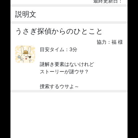
最終更新日：
説明文
うさぎ探偵からのひとこと
協力：福 様
目安タイム：3分
謎解き要素はないけれど
ストーリーが謎ウサ？
捜索するウサよ～