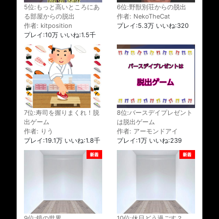
5位:もっと高いところにあ
6位:野獣別荘からの脱出
る部屋からの脱出
作者: NekoTheCat
作者: kitposition
プレイ:5.3万 いいね:320
プレイ:10万 いいね:1.5千
7位:寿司を握りまくれ！脱
8位:バースデイプレゼント
出ゲーム
は脱出ゲーム
作者: りう
作者: アーモンドアイ
プレイ:19.1万 いいね:1.8千
プレイ:1万 いいね:239
9位:鏡の世界
10位:休日どう過ごす？