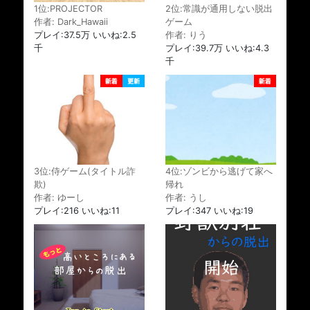
1位:PROJECTOR
2位:常識が通用しない脱出
作者: Dark_Hawaii
ゲーム
プレイ:37.5万 いいね:2.5
作者: りう
千
プレイ:39.7万 いいね:4.3
千
3位:侍ゲーム(タイトル詐
4位:ゾンビから逃げて家へ
欺)
帰れ
作者: ゆーし
作者: うし
プレイ:216 いいね:11
プレイ:347 いいね:19