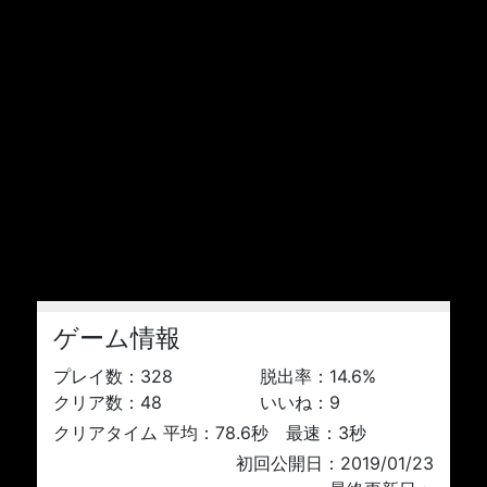
ゲーム情報
プレイ数：
328
脱出率：
14.6
%
クリア数：
48
いいね：
9
クリアタイム 平均：78.6秒 最速：3秒
初回公開日：2019/01/23