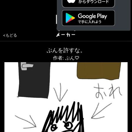
<もどる
ぷんを許すな。
作者: ぷん♡