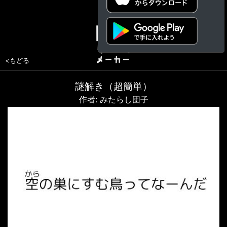
<もどる
謎解き（超簡単）
作者: みたらし団子