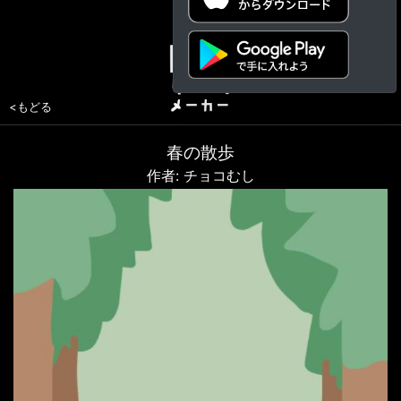
<もどる
春の散歩
作者: チョコむし