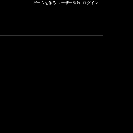
ゲームを作る
ユーザー登録
ログイン