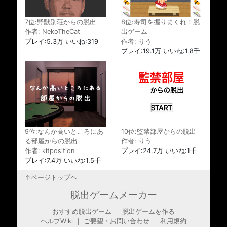
7位:野獣別荘からの脱出
8位:寿司を握りまくれ！脱
作者: NekoTheCat
出ゲーム
プレイ:5.3万 いいね:319
作者: りう
プレイ:19.1万 いいね:1.8千
9位:なんか高いところにあ
10位:監禁部屋からの脱出
る部屋からの脱出
作者: りう
作者: kitposition
プレイ:24.7万 いいね:1千
プレイ:7.4万 いいね:1.5千
↑ページトップヘ
脱出ゲームメーカー
おすすめ脱出ゲーム
｜
脱出ゲームを作る
ヘルプWiki
｜
ご要望・お問い合わせ
｜
利用規約