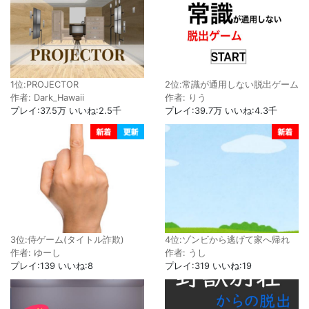
1位:PROJECTOR
2位:常識が通用しない脱出ゲーム
作者: Dark_Hawaii
作者: りう
プレイ:37.5万 いいね:2.5千
プレイ:39.7万 いいね:4.3千
3位:侍ゲーム(タイトル詐欺)
4位:ゾンビから逃げて家へ帰れ
作者: ゆーし
作者: うし
プレイ:139 いいね:8
プレイ:319 いいね:19