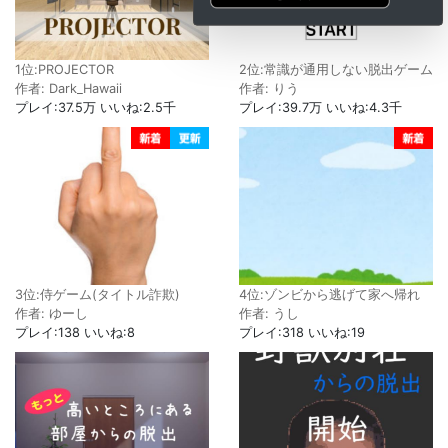
1位:PROJECTOR
2位:常識が通用しない脱出ゲーム
作者: Dark_Hawaii
作者: りう
プレイ:37.5万 いいね:2.5千
プレイ:39.7万 いいね:4.3千
3位:侍ゲーム(タイトル詐欺)
4位:ゾンビから逃げて家へ帰れ
作者: ゆーし
作者: うし
プレイ:138 いいね:8
プレイ:318 いいね:19