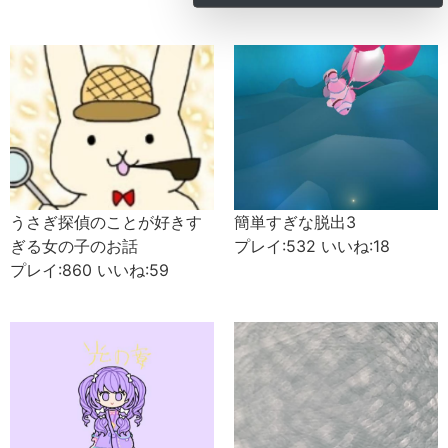
うさぎ探偵のことが好きす
簡単すぎな脱出3
ぎる女の子のお話
プレイ:532 いいね:18
プレイ:860 いいね:59