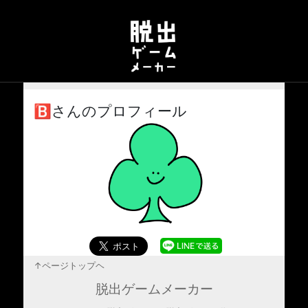
🅱さんのプロフィール
↑ページトップヘ
脱出ゲームメーカー