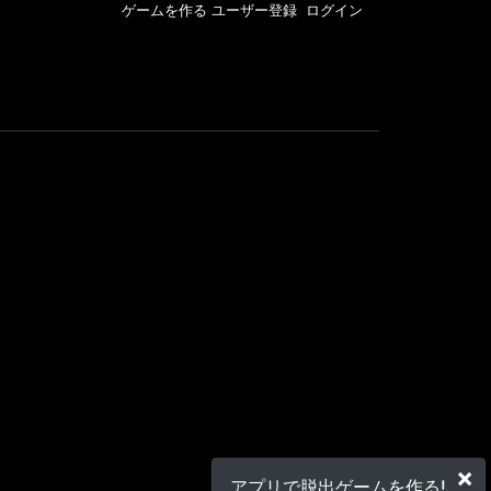
ゲームを作る
ユーザー登録
ログイン
×
アプリで脱出ゲームを作る!