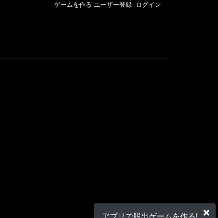
ゲームを作る
ユーザー登録
ログイン
×
アプリで脱出ゲームを作る!