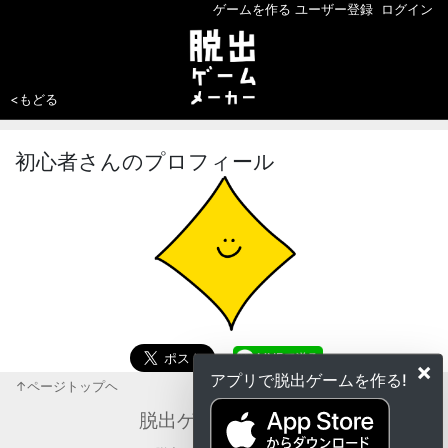
ゲームを作る
ユーザー登録
ログイン
<もどる
初心者さんのプロフィール
×
アプリで脱出ゲームを作る!
↑ページトップヘ
脱出ゲームメーカー