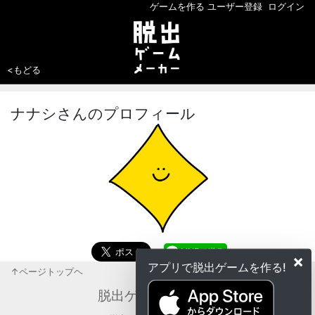
ゲームを作る
ユーザー登録
ログイン
<もどる
ナナシさんのプロフィール
×
アプリで脱出ゲームを作る!
↑ページトップヘ
脱出ゲームメーカー