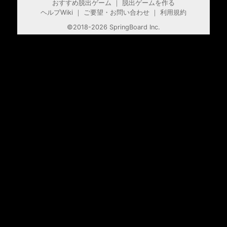
おすすめ脱出ゲーム
｜
脱出ゲームを作る
ヘルプWiki
｜
ご要望・お問い合わせ
｜
利用規約
©2018-2026 SpringBoard Inc.