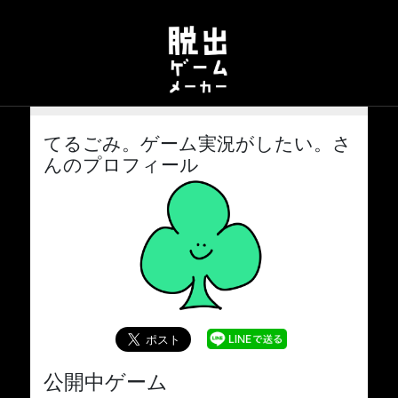
てるごみ。ゲーム実況がしたい。さ
んのプロフィール
公開中ゲーム