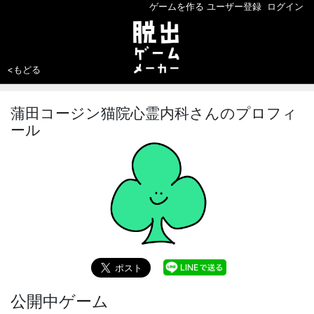
ゲームを作る
ユーザー登録
ログイン
<もどる
蒲田コージン猫院心霊内科さんのプロフィ
ール
公開中ゲーム