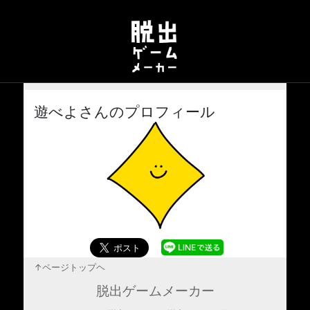
遊べよさんのプロフィール
↑ページトップヘ
脱出ゲームメーカー