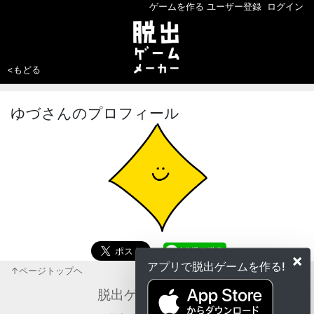
ゲームを作る
ユーザー登録
ログイン
<もどる
ゆづさんのプロフィール
×
アプリで脱出ゲームを作る!
↑ページトップヘ
脱出ゲームメーカー