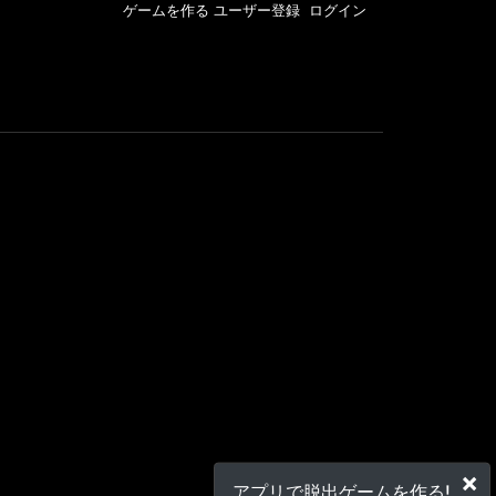
ゲームを作る
ユーザー登録
ログイン
×
アプリで脱出ゲームを作る!