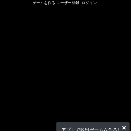
ゲームを作る
ユーザー登録
ログイン
×
アプリで脱出ゲームを作る!