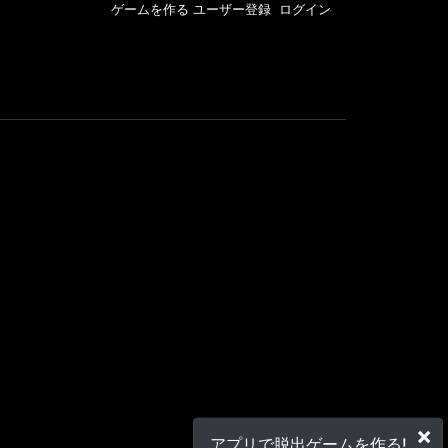
ゲームを作る
ユーザー登録
ログイン
×
アプリで脱出ゲームを作る!