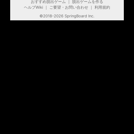
おすすめ脱出ゲーム
｜
脱出ゲームを作る
ヘルプWiki
｜
ご要望・お問い合わせ
｜
利用規約
©2018-2026 SpringBoard Inc.