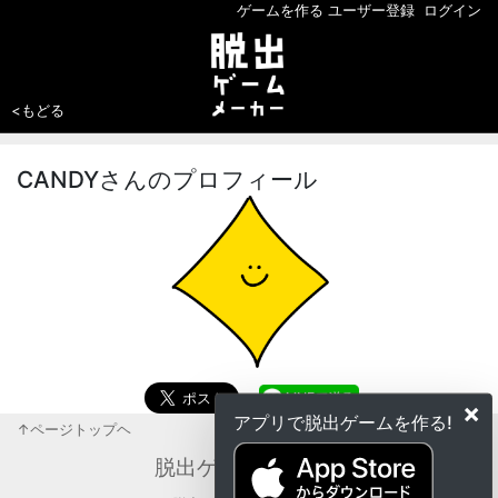
ゲームを作る
ユーザー登録
ログイン
<もどる
CANDYさんのプロフィール
×
アプリで脱出ゲームを作る!
↑ページトップヘ
脱出ゲームメーカー