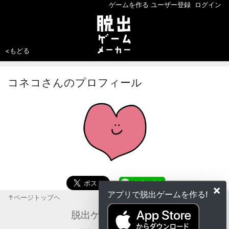
ゲームを作る
ユーザー登録
ログイン
<もどる
コネコさんのプロフィール
×
アプリで脱出ゲームを作る!
↑ページトップヘ
脱出ゲームメーカー