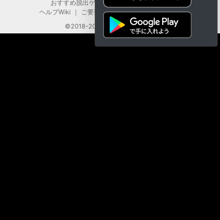
おすすめ脱出ゲーム
｜
脱出ゲームを作る
ヘルプWiki
｜
ご要望・お問い合わせ
｜
利用規約
©2018-2026 SpringBoard Inc.