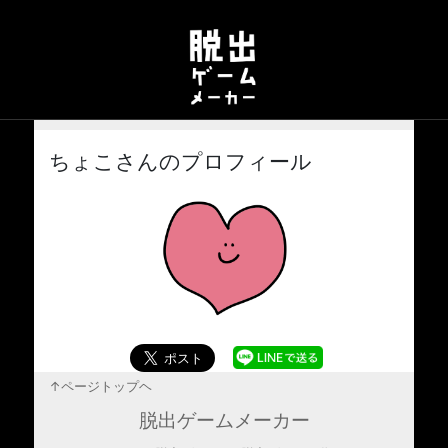
ちょこさんのプロフィール
↑ページトップヘ
脱出ゲームメーカー