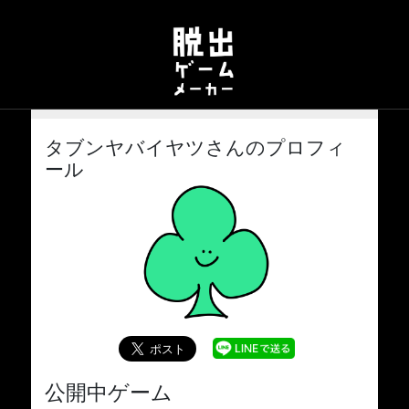
タブンヤバイヤツさんのプロフィ
ール
公開中ゲーム