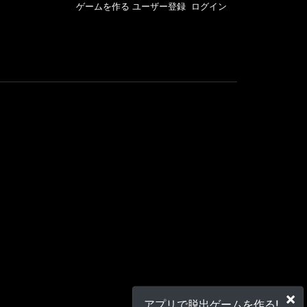
ゲームを作る
ユーザー登録
ログイン
×
アプリで脱出ゲームを作る!