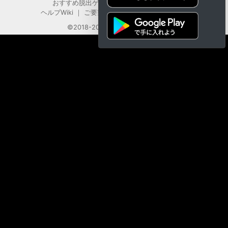
おすすめ脱出ゲーム
｜
脱出ゲームを作る
ヘルプWiki
｜
ご要望・お問い合わせ
｜
利用規約
©2018-2026 SpringBoard Inc.