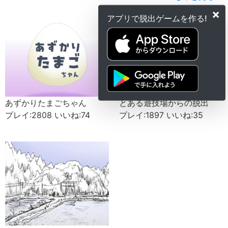
×
アプリで脱出ゲームを作る!
あずかりたまごちゃん
とある遊技場からの脱出
プレイ:2808 いいね:74
プレイ:1897 いいね:35