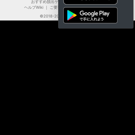
おすすめ脱出ゲーム
｜
脱出ゲームを作る
ヘルプWiki
｜
ご要望・お問い合わせ
｜
利用規約
©2018-2026 SpringBoard Inc.