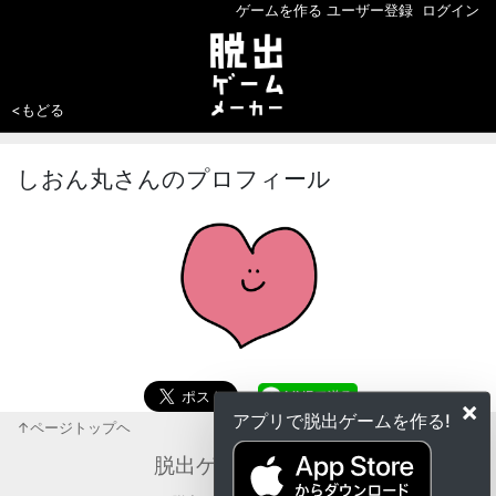
ゲームを作る
ユーザー登録
ログイン
<もどる
しおん丸さんのプロフィール
×
アプリで脱出ゲームを作る!
↑ページトップヘ
脱出ゲームメーカー