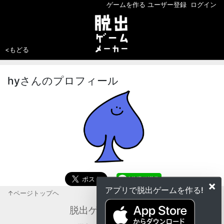
ゲームを作る
ユーザー登録
ログイン
<もどる
hyさんのプロフィール
×
アプリで脱出ゲームを作る!
↑ページトップヘ
脱出ゲームメーカー