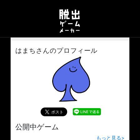
はまちさんのプロフィール
公開中ゲーム
もっと見る
>