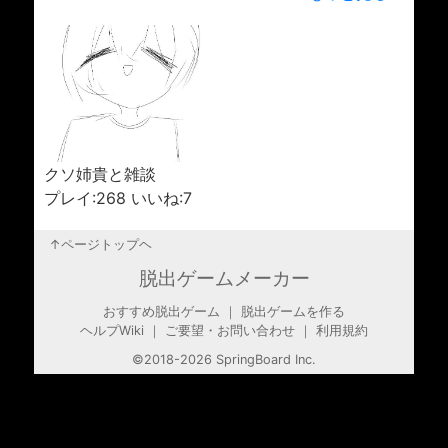
クソ姉貴と雑談
プレイ:268 いいね:7
↑ページトップヘ
脱出ゲームメーカー
おすすめ脱出ゲーム
｜
脱出ゲームを作る
ヘルプWiki
｜
ご要望・お問い合わせ
｜
利用規約
©2018-2026 SpringBoard Inc.