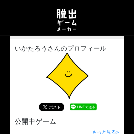
いかたろうさんのプロフィール
公開中ゲーム
もっと見る
>