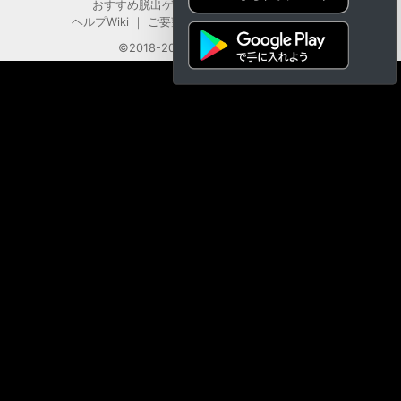
おすすめ脱出ゲーム
｜
脱出ゲームを作る
ヘルプWiki
｜
ご要望・お問い合わせ
｜
利用規約
©2018-2026 SpringBoard Inc.