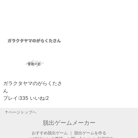
ガラクタヤマのがらくたさ
ん
プレイ:335 いいね:2
↑ページトップヘ
脱出ゲームメーカー
おすすめ脱出ゲーム
｜
脱出ゲームを作る