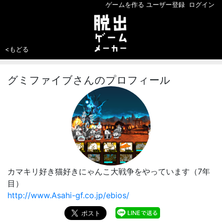
ゲームを作る
ユーザー登録
ログイン
<もどる
グミファイブさんのプロフィール
カマキリ好き猫好きにゃんこ大戦争をやっています（7年
目）
http://www.Asahi-gf.co.jp/ebios/