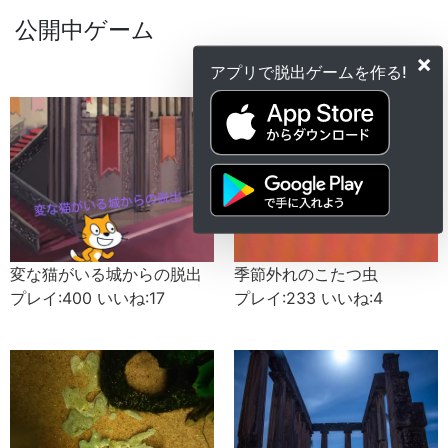
公開中ゲーム
×
もっと見る
>
アプリで脱出ゲームを作る!
変な猫がいる城からの脱出
季節外れのこたつ虫
プレイ:400 いいね:17
プレイ:233 いいね:4