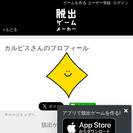
ゲームを作る
ユーザー登録
ログイン
<もどる
カルピスさんのプロフィール
×
アプリで脱出ゲームを作る!
↑ページトップヘ
脱出ゲームメーカー