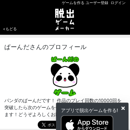
ゲームを作る
ユーザー登録
ログイン
<もどる
ぱーんださんのプロフィール
パンダのぱーんだです！ 作品のプレイ回数の10000回を
×
突破したら次のゲームを作ります！ コメントもお願いし
アプリで脱出ゲームを作る!
ます！どうぞよろしくお願いします！