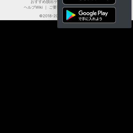
おすすめ脱出ゲーム
｜
脱出ゲームを作る
ヘルプWiki
｜
ご要望・お問い合わせ
｜
利用規約
©2018-2026 SpringBoard Inc.