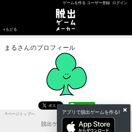
ゲームを作る
ユーザー登録
ログイン
<もどる
まるさんのプロフィール
×
アプリで脱出ゲームを作る!
↑ページトップヘ
脱出ゲームメーカー