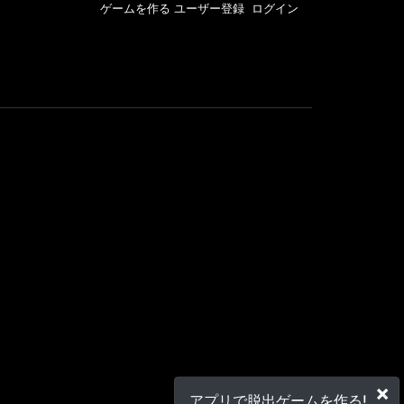
ゲームを作る
ユーザー登録
ログイン
×
アプリで脱出ゲームを作る!