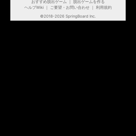
おすすめ脱出ゲーム
｜
脱出ゲームを作る
ヘルプWiki
｜
ご要望・お問い合わせ
｜
利用規約
©2018-2026 SpringBoard Inc.