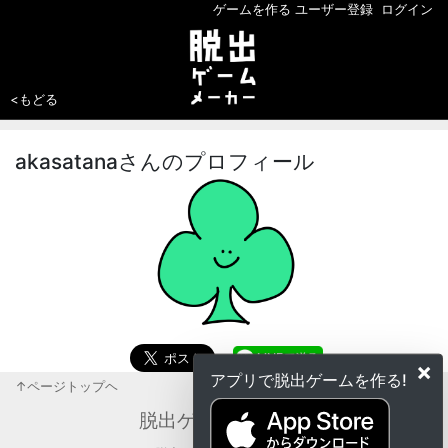
ゲームを作る
ユーザー登録
ログイン
<もどる
akasatanaさんのプロフィール
×
アプリで脱出ゲームを作る!
↑ページトップヘ
脱出ゲームメーカー