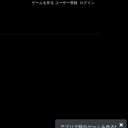
ゲームを作る
ユーザー登録
ログイン
×
アプリで脱出ゲームを作る!