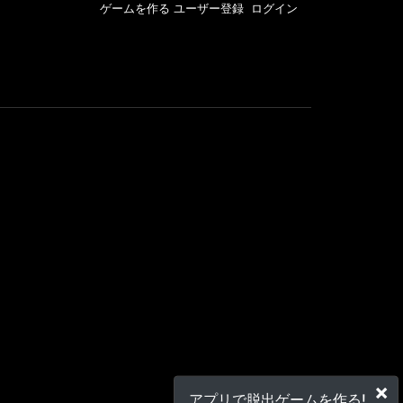
ゲームを作る
ユーザー登録
ログイン
×
アプリで脱出ゲームを作る!