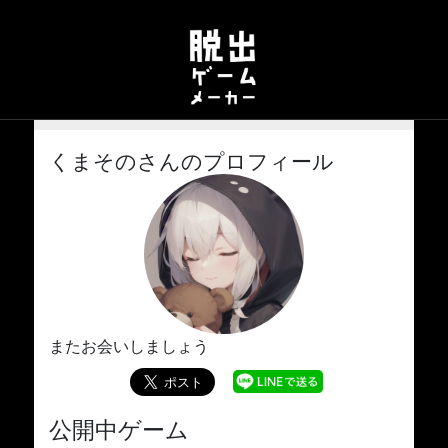
くまそのさんのプロフィール
またお会いしましょう
公開中ゲーム