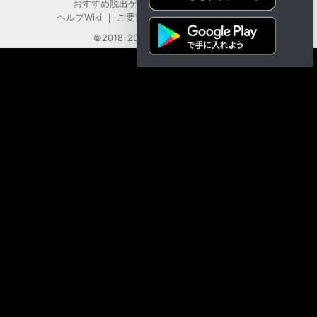
おすすめ脱出ゲーム
｜
脱出ゲームを作る
ヘルプWiki
｜
ご要望・お問い合わせ
｜
利用規約
©2018-2026 SpringBoard Inc.