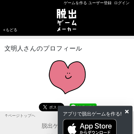
ゲームを作る
ユーザー登録
ログイン
<もどる
文明人さんのプロフィール
×
アプリで脱出ゲームを作る!
↑ページトップヘ
脱出ゲームメーカー